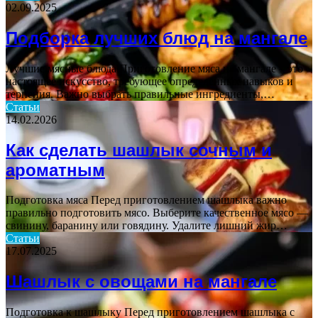
02.09.2025
Подборка лучших блюд на мангале
Лучшие мясные блюда Приготовление мяса на мангале – это
настоящее искусство, требующее определенных навыков и
терпения. Важно выбрать правильные ингредиенты,…
Статьи
14.02.2026
Как сделать шашлык сочным и
ароматным
Подготовка мяса Перед приготовлением шашлыка важно
правильно подготовить мясо. Выберите качественное мясо —
свинину, баранину или говядину. Удалите лишний жир…
Статьи
17.07.2025
Шашлык с овощами на мангале
Подготовка к шашлыку Перед приготовлением шашлыка с