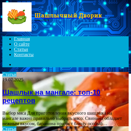
Menu
Шашлычный Дворик
Шашлык
Главная
О сайте
Статьи
Контакты
Search
for
Статьи
19.07.2025
Шашлык на мангале: топ-10
рецептов
Выбор мяса Для приготовления вкусного шашлыка на
мангале важно правильно выбрать мясо. Свинина обладает
нежным вкусом, баранина придаст блюду особый…
Статьи