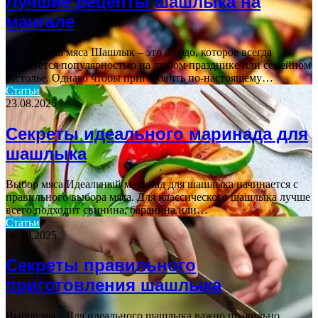
Лучшие рецепты шашлыка на
мангале
Подготовка мяса Шашлык – это блюдо, которое всегда
пользуется популярностью на любом празднике или семейном
застолье. Однако чтобы приготовить по-настоящему…
Статьи
23.08.2025
Секреты идеального маринада для
шашлыка
Выбор мяса Идеальный маринад для шашлыка начинается с
правильного выбора мяса. Для классического шашлыка лучше
всего подходит свинина, баранина или…
Статьи
06.10.2025
Секреты правильного
приготовления шашлыка
Выбор мяса Для идеального шашлыка важно правильно